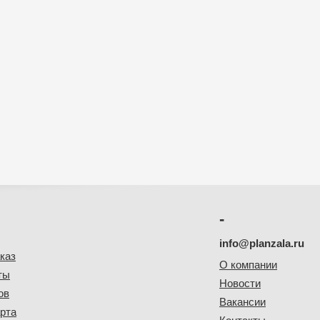
-
info@planzala.ru
каз
О компании
ты
Новости
ов
Вакансии
рта